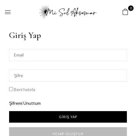
0
Giriş Yap
Beni hatırla
Şifremi Unuttum
HESAP OLUŞTUR