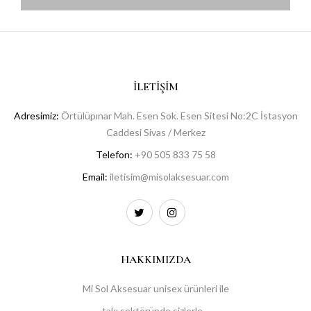
İLETIŞIM
Adresimiz:
Örtülüpınar Mah. Esen Sok. Esen Sitesi No:2C İstasyon
Caddesi Sivas / Merkez
Telefon:
+90 505 833 75 58
Email:
iletisim@misolaksesuar.com
HAKKIMIZDA
Mi Sol Aksesuar unisex ürünleri ile
takı sektöründe sizlerle...