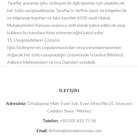
Taraflar arasında işbu sözleşme ile ilgili işlemler için çıkabilecek
her türlü uyuşmazlıklarda Taraflar’ın defter, kayıt ve belgeleri ile
ve bilgisayar kayıtları ve faks kayıtları 6100 sayılı Hukuk
Muhakemeleri Kanunu uyarınca delil olarak kabul edilecek olup,
kullanıcı bu kayıtlara itiraz etmeyeceğini kabul eder.
11. Uyuşmazlıkların Çözümü
İşbu Sözleşme’nin uygulanmasından veya yorumlanmasından
doğacak her türlü uyuşmazlığın çözümünde İstanbul (Merkez)
Adliyesi Mahkemeleri ve İcra Daireleri yetkilidir.
İLETIŞIM
Adresimiz:
Örtülüpınar Mah. Esen Sok. Esen Sitesi No:2C İstasyon
Caddesi Sivas / Merkez
Telefon:
+90 505 833 75 58
Email:
iletisim@misolaksesuar.com