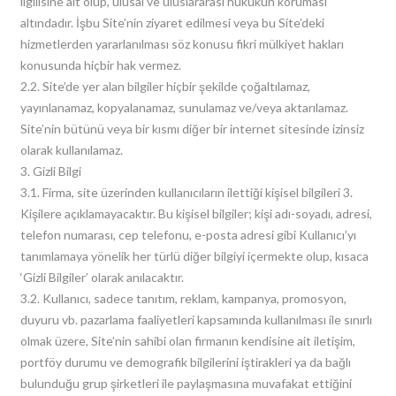
ilgilisine ait olup, ulusal ve uluslararası hukukun koruması
altındadır. İşbu Site’nin ziyaret edilmesi veya bu Site’deki
hizmetlerden yararlanılması söz konusu fikri mülkiyet hakları
konusunda hiçbir hak vermez.
2.2. Site’de yer alan bilgiler hiçbir şekilde çoğaltılamaz,
yayınlanamaz, kopyalanamaz, sunulamaz ve/veya aktarılamaz.
Site’nin bütünü veya bir kısmı diğer bir internet sitesinde izinsiz
olarak kullanılamaz.
3. Gizli Bilgi
3.1. Firma, site üzerinden kullanıcıların ilettiği kişisel bilgileri 3.
Kişilere açıklamayacaktır. Bu kişisel bilgiler; kişi adı-soyadı, adresi,
telefon numarası, cep telefonu, e-posta adresi gibi Kullanıcı’yı
tanımlamaya yönelik her türlü diğer bilgiyi içermekte olup, kısaca
‘Gizli Bilgiler’ olarak anılacaktır.
3.2. Kullanıcı, sadece tanıtım, reklam, kampanya, promosyon,
duyuru vb. pazarlama faaliyetleri kapsamında kullanılması ile sınırlı
olmak üzere, Site’nin sahibi olan firmanın kendisine ait iletişim,
portföy durumu ve demografik bilgilerini iştirakleri ya da bağlı
bulunduğu grup şirketleri ile paylaşmasına muvafakat ettiğini