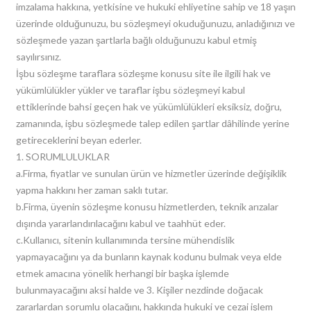
imzalama hakkına, yetkisine ve hukuki ehliyetine sahip ve 18 yaşın
üzerinde olduğunuzu, bu sözleşmeyi okuduğunuzu, anladığınızı ve
sözleşmede yazan şartlarla bağlı olduğunuzu kabul etmiş
sayılırsınız.
İşbu sözleşme taraflara sözleşme konusu site ile ilgili hak ve
yükümlülükler yükler ve taraflar işbu sözleşmeyi kabul
ettiklerinde bahsi geçen hak ve yükümlülükleri eksiksiz, doğru,
zamanında, işbu sözleşmede talep edilen şartlar dâhilinde yerine
getireceklerini beyan ederler.
1. SORUMLULUKLAR
a.
Firma, fiyatlar ve sunulan ürün ve hizmetler üzerinde değişiklik
yapma hakkını her zaman saklı tutar.
b.
Firma, üyenin sözleşme konusu hizmetlerden, teknik arızalar
dışında yararlandırılacağını kabul ve taahhüt eder.
c.
Kullanıcı, sitenin kullanımında tersine mühendislik
yapmayacağını ya da bunların kaynak kodunu bulmak veya elde
etmek amacına yönelik herhangi bir başka işlemde
bulunmayacağını aksi halde ve 3. Kişiler nezdinde doğacak
zararlardan sorumlu olacağını, hakkında hukuki ve cezai işlem