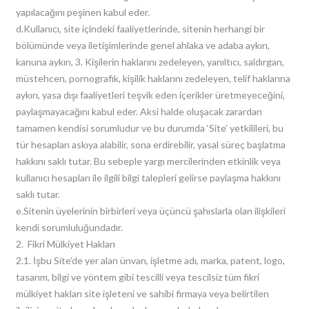
yapılacağını peşinen kabul eder.
d.
Kullanıcı, site içindeki faaliyetlerinde, sitenin herhangi bir
bölümünde veya iletişimlerinde genel ahlaka ve adaba aykırı,
kanuna aykırı, 3. Kişilerin haklarını zedeleyen, yanıltıcı, saldırgan,
müstehcen, pornografik, kişilik haklarını zedeleyen, telif haklarına
aykırı, yasa dışı faaliyetleri teşvik eden içerikler üretmeyeceğini,
paylaşmayacağını kabul eder. Aksi halde oluşacak zarardan
tamamen kendisi sorumludur ve bu durumda ‘Site’ yetkilileri, bu
tür hesapları askıya alabilir, sona erdirebilir, yasal süreç başlatma
hakkını saklı tutar. Bu sebeple yargı mercilerinden etkinlik veya
kullanıcı hesapları ile ilgili bilgi talepleri gelirse paylaşma hakkını
saklı tutar.
e.
Sitenin üyelerinin birbirleri veya üçüncü şahıslarla olan ilişkileri
kendi sorumluluğundadır.
2. Fikri Mülkiyet Hakları
2.1. İşbu Site’de yer alan ünvan, işletme adı, marka, patent, logo,
tasarım, bilgi ve yöntem gibi tescilli veya tescilsiz tüm fikri
mülkiyet hakları site işleteni ve sahibi firmaya veya belirtilen