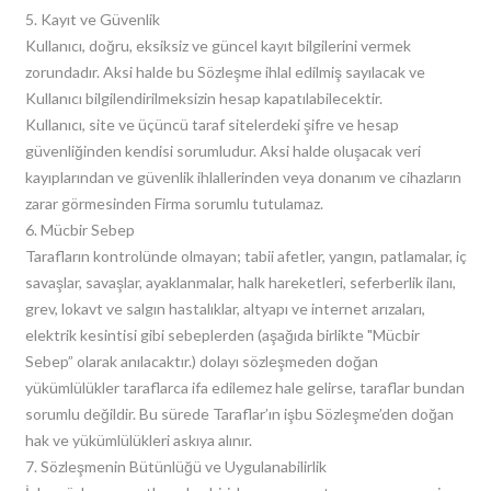
5. Kayıt ve Güvenlik
Kullanıcı, doğru, eksiksiz ve güncel kayıt bilgilerini vermek
zorundadır. Aksi halde bu Sözleşme ihlal edilmiş sayılacak ve
Kullanıcı bilgilendirilmeksizin hesap kapatılabilecektir.
Kullanıcı, site ve üçüncü taraf sitelerdeki şifre ve hesap
güvenliğinden kendisi sorumludur. Aksi halde oluşacak veri
kayıplarından ve güvenlik ihlallerinden veya donanım ve cihazların
zarar görmesinden Firma sorumlu tutulamaz.
6. Mücbir Sebep
Tarafların kontrolünde olmayan; tabii afetler, yangın, patlamalar, iç
savaşlar, savaşlar, ayaklanmalar, halk hareketleri, seferberlik ilanı,
grev, lokavt ve salgın hastalıklar, altyapı ve internet arızaları,
elektrik kesintisi gibi sebeplerden (aşağıda birlikte "Mücbir
Sebep” olarak anılacaktır.) dolayı sözleşmeden doğan
yükümlülükler taraflarca ifa edilemez hale gelirse, taraflar bundan
sorumlu değildir. Bu sürede Taraflar’ın işbu Sözleşme’den doğan
hak ve yükümlülükleri askıya alınır.
7. Sözleşmenin Bütünlüğü ve Uygulanabilirlik