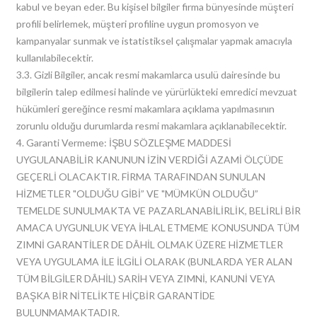
kabul ve beyan eder. Bu kişisel bilgiler firma bünyesinde müşteri
profili belirlemek, müşteri profiline uygun promosyon ve
kampanyalar sunmak ve istatistiksel çalışmalar yapmak amacıyla
kullanılabilecektir.
3.3. Gizli Bilgiler, ancak resmi makamlarca usulü dairesinde bu
bilgilerin talep edilmesi halinde ve yürürlükteki emredici mevzuat
hükümleri gereğince resmi makamlara açıklama yapılmasının
zorunlu olduğu durumlarda resmi makamlara açıklanabilecektir.
4. Garanti Vermeme: İŞBU SÖZLEŞME MADDESİ
UYGULANABİLİR KANUNUN İZİN VERDİĞİ AZAMİ ÖLÇÜDE
GEÇERLİ OLACAKTIR. FİRMA TARAFINDAN SUNULAN
HİZMETLER "OLDUĞU GİBİ” VE "MÜMKÜN OLDUĞU”
TEMELDE SUNULMAKTA VE PAZARLANABİLİRLİK, BELİRLİ BİR
AMACA UYGUNLUK VEYA İHLAL ETMEME KONUSUNDA TÜM
ZIMNİ GARANTİLER DE DÂHİL OLMAK ÜZERE HİZMETLER
VEYA UYGULAMA İLE İLGİLİ OLARAK (BUNLARDA YER ALAN
TÜM BİLGİLER DÂHİL) SARİH VEYA ZIMNİ, KANUNİ VEYA
BAŞKA BİR NİTELİKTE HİÇBİR GARANTİDE
BULUNMAMAKTADIR.