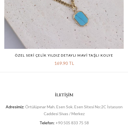
ÖZEL SERI ÇELIK YILDIZ DETAYLI MAVI TAŞLI KOLYE
169.90 TL
İLETIŞIM
Adresimiz:
Örtülüpınar Mah. Esen Sok. Esen Sitesi No:2C İstasyon
Caddesi Sivas / Merkez
Telefon:
+90 505 833 75 58