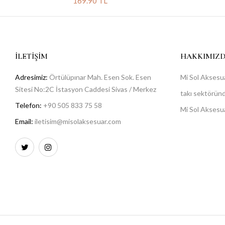
169.90 TL
İLETIŞIM
HAKKIMIZ
Adresimiz:
Örtülüpınar Mah. Esen Sok. Esen
Mi Sol Aksesua
Sitesi No:2C İstasyon Caddesi Sivas / Merkez
takı sektöründe
Telefon:
+90 505 833 75 58
Mi Sol Aksesu
Email:
iletisim@misolaksesuar.com