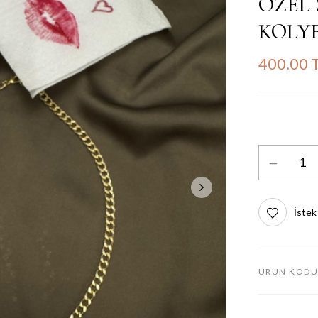
ÖZEL 
KOLY
400.00 
İstek
ÜRÜN KODU