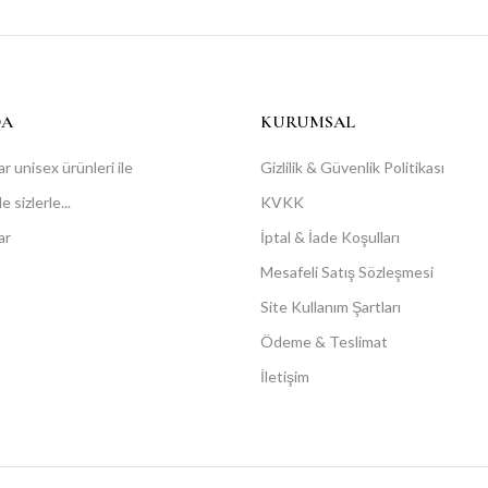
DA
KURUMSAL
r unisex ürünleri ile
Gizlilik & Güvenlik Politikası
 sizlerle...
KVKK
ar
İptal & İade Koşulları
Mesafeli Satış Sözleşmesi
Site Kullanım Şartları
Ödeme & Teslimat
İletişim