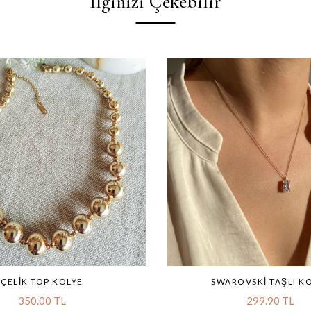
İlginizi Çekebilir
ÇELIK TOP KOLYE
SWAROVSKI TAŞLI K
350.00 TL
299.90 TL