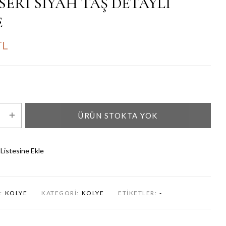
SERİ SİYAH TAŞ DETAYLI
E
TL
ÜRÜN STOKTA YOK
 Listesine Ekle
:
KOLYE
KATEGORI:
KOLYE
ETIKETLER:
-