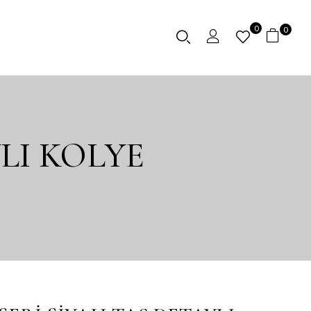
0
0
LI KOLYE