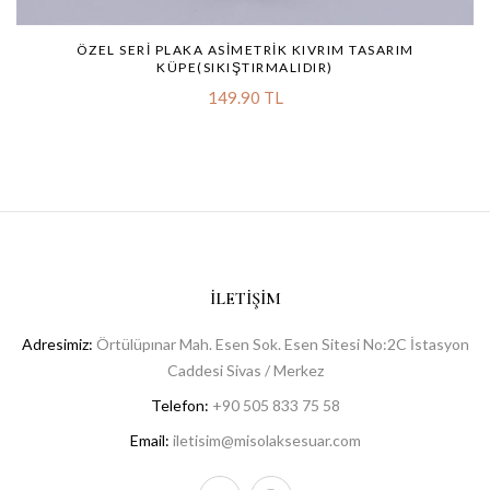
ÖZEL SERI PLAKA ASIMETRIK KIVRIM TASARIM
KÜPE(SIKIŞTIRMALIDIR)
149.90 TL
İLETIŞIM
Adresimiz:
Örtülüpınar Mah. Esen Sok. Esen Sitesi No:2C İstasyon
Caddesi Sivas / Merkez
Telefon:
+90 505 833 75 58
Email:
iletisim@misolaksesuar.com