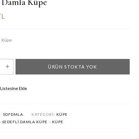
i Damla Küpe
TL
a Küpe
ÜRÜN STOKTA YOK
 Listesine Ekle
:
SDFDMLA
KATEGORI:
KÜPE
- SEDEFLI DAMLA KÜPE
- KÜPE