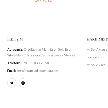
149.90 TL
İLETIŞIM
HAKKIMIZ
Adresimiz:
Örtülüpınar Mah. Esen Sok. Esen
Mi Sol Aksesua
Sitesi No:2C İstasyon Caddesi Sivas / Merkez
takı sektöründe
Telefon:
+90 505 833 75 58
Mi Sol Aksesu
Email:
iletisim@misolaksesuar.com