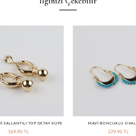
İlginizi Çekebilir
RI SALLANTILI TOP DETAY KÜPE
MAVI BONCUKLU OVAL
169.90 TL
229.90 TL