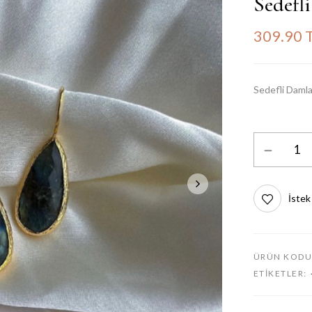
Sedefl
309.90 
Sedefli Daml
İstek
ÜRÜN KODU
ETIKETLER: