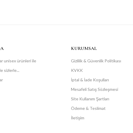
DA
KURUMSAL
r unisex ürünleri ile
Gizlilik & Güvenlik Politikası
 sizlerle...
KVKK
ar
İptal & İade Koşulları
Mesafeli Satış Sözleşmesi
Site Kullanım Şartları
Ödeme & Teslimat
İletişim