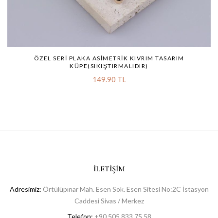
ÖZEL SERI PLAKA ASIMETRIK KIVRIM TASARIM
KÜPE(SIKIŞTIRMALIDIR)
149.90 TL
İLETIŞIM
Adresimiz:
Örtülüpınar Mah. Esen Sok. Esen Sitesi No:2C İstasyon
Caddesi Sivas / Merkez
Telefon:
+90 505 833 75 58