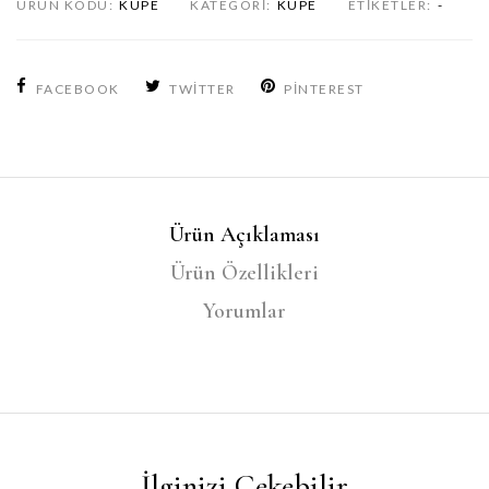
ÜRÜN KODU:
KÜPE
KATEGORI:
KÜPE
ETIKETLER:
-
FACEBOOK
TWITTER
PINTEREST
Ürün Açıklaması
Ürün Özellikleri
Yorumlar
İlginizi Çekebilir