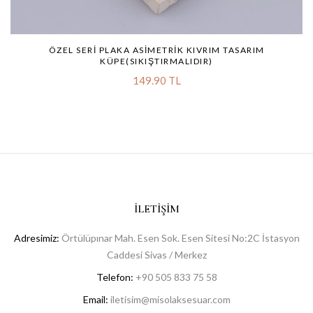
ÖZEL SERI PLAKA ASIMETRIK KIVRIM TASARIM
KÜPE(SIKIŞTIRMALIDIR)
149.90 TL
İLETIŞIM
Adresimiz:
Örtülüpınar Mah. Esen Sok. Esen Sitesi No:2C İstasyon
Caddesi Sivas / Merkez
Telefon:
+90 505 833 75 58
Email:
iletisim@misolaksesuar.com