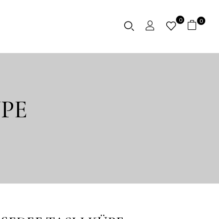
0
0
ÜPE