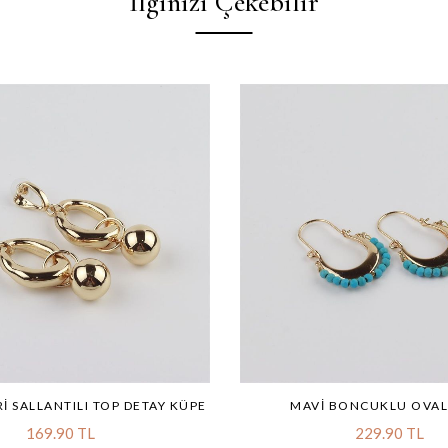
İlginizi Çekebilir
RI SALLANTILI TOP DETAY KÜPE
MAVI BONCUKLU OVAL
169.90 TL
229.90 TL