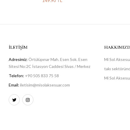
149.90 TL
İLETIŞIM
HAKKIMIZ
Adresimiz:
Örtülüpınar Mah. Esen Sok. Esen
Mi Sol Aksesua
Sitesi No:2C İstasyon Caddesi Sivas / Merkez
takı sektöründe
Telefon:
+90 505 833 75 58
Mi Sol Aksesu
Email:
iletisim@misolaksesuar.com