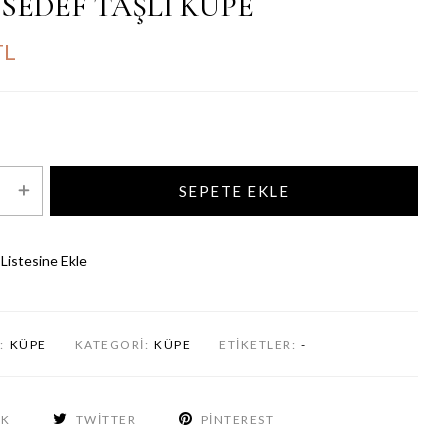
SEDEF TAŞLI KÜPE
TL
SEPETE EKLE
 Listesine Ekle
:
KÜPE
KATEGORI:
KÜPE
ETIKETLER:
-
OK
TWITTER
PINTEREST