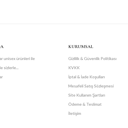
DA
KURUMSAL
r unisex ürünleri ile
Gizlilik & Güvenlik Politikası
 sizlerle...
KVKK
ar
İptal & İade Koşulları
Mesafeli Satış Sözleşmesi
Site Kullanım Şartları
Ödeme & Teslimat
İletişim