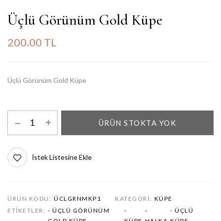
Üçlü Görünüm Gold Küpe
200.00 TL
Üçlü Görünüm Gold Küpe
ÜRÜN STOKTA YOK
İstek Listesine Ekle
ÜRÜN KODU:
ÜCLGRNMKP1
KATEGORI:
KÜPE
ETIKETLER:
- ÜÇLÜ GÖRÜNÜM
-
-
- ÜÇLÜ
GOLD KÜPE
KÜPE
HALKA
KÜPE