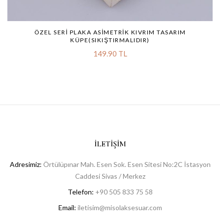
ÖZEL SERI PLAKA ASIMETRIK KIVRIM TASARIM
KÜPE(SIKIŞTIRMALIDIR)
149.90 TL
İLETIŞIM
Adresimiz:
Örtülüpınar Mah. Esen Sok. Esen Sitesi No:2C İstasyon
Caddesi Sivas / Merkez
Telefon:
+90 505 833 75 58
Email:
iletisim@misolaksesuar.com