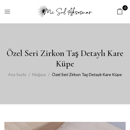
0
Özel Seri Zirkon Taş Detaylı Kare
Küpe
Ana Sayfa
Mağaza
Özel Seri Zirkon Taş Detaylı Kare Küpe