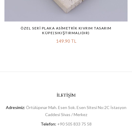
ÖZEL SERI PLAKA ASIMETRIK KIVRIM TASARIM
KÜPE(SIKIŞTIRMALIDIR)
149.90 TL
İLETIŞIM
Adresimiz:
Örtülüpınar Mah. Esen Sok. Esen Sitesi No:2C İstasyon
Caddesi Sivas / Merkez
Telefon:
+90 505 833 75 58