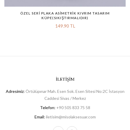
ÖZEL SERI PLAKA ASIMETRIK KIVRIM TASARIM
KÜPE(SIKIŞTIRMALIDIR)
149.90 TL
İLETIŞIM
Adresimiz:
Örtülüpınar Mah. Esen Sok. Esen Sitesi No:2C İstasyon
Caddesi Sivas / Merkez
Telefon:
+90 505 833 75 58
Email:
iletisim@misolaksesuar.com