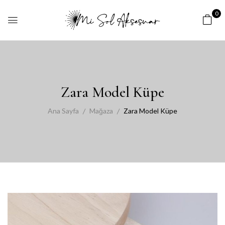
0
Zara Model Küpe
Ana Sayfa
Mağaza
Zara Model Küpe