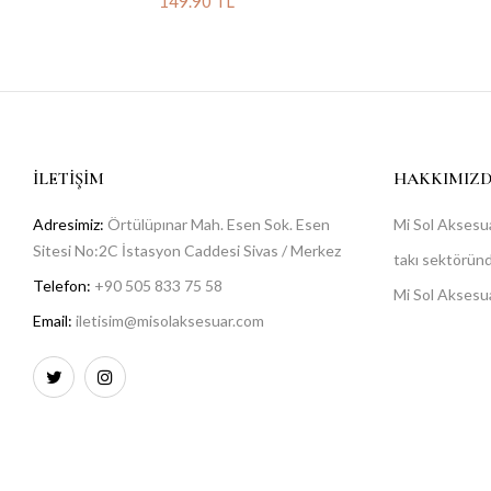
149.90 TL
İLETIŞIM
HAKKIMIZ
Adresimiz:
Örtülüpınar Mah. Esen Sok. Esen
Mi Sol Aksesua
Sitesi No:2C İstasyon Caddesi Sivas / Merkez
takı sektöründe
Telefon:
+90 505 833 75 58
Mi Sol Aksesu
Email:
iletisim@misolaksesuar.com