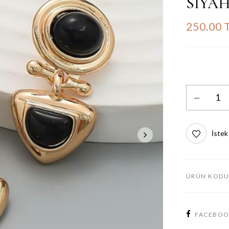
SİYAH
250.00 
İstek
ÜRÜN KODU
FACEBO