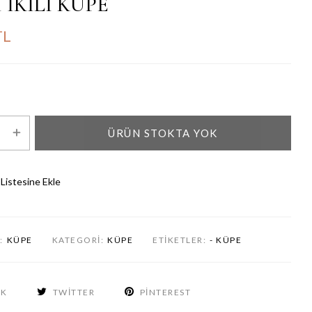
 İKİLİ KÜPE
TL
ÜRÜN STOKTA YOK
 Listesine Ekle
:
KÜPE
KATEGORI:
KÜPE
ETIKETLER:
- KÜPE
OK
TWITTER
PINTEREST