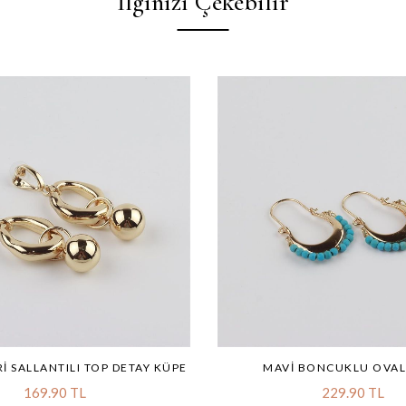
İlginizi Çekebilir
RI SALLANTILI TOP DETAY KÜPE
MAVI BONCUKLU OVAL
169.90 TL
229.90 TL