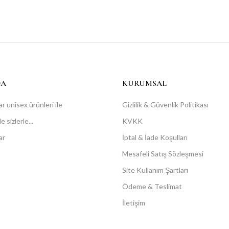
DA
KURUMSAL
r unisex ürünleri ile
Gizlilik & Güvenlik Politikası
 sizlerle...
KVKK
ar
İptal & İade Koşulları
Mesafeli Satış Sözleşmesi
Site Kullanım Şartları
Ödeme & Teslimat
İletişim