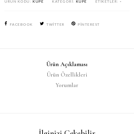
ÜRÜN KODU:
KÜPE
KATEGORI:
KÜPE
ETIKETLER:
-
FACEBOOK
TWITTER
PINTEREST
Ürün Açıklaması
Ürün Özellikleri
Yorumlar
İlginizi Çekebilir