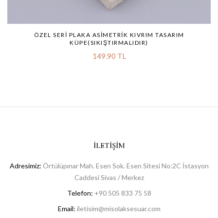
ÖZEL SERI PLAKA ASIMETRIK KIVRIM TASARIM
KÜPE(SIKIŞTIRMALIDIR)
149.90 TL
İLETIŞIM
Adresimiz:
Örtülüpınar Mah. Esen Sok. Esen Sitesi No:2C İstasyon
Caddesi Sivas / Merkez
Telefon:
+90 505 833 75 58
Email:
iletisim@misolaksesuar.com