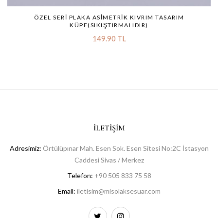
ÖZEL SERI PLAKA ASIMETRIK KIVRIM TASARIM
KÜPE(SIKIŞTIRMALIDIR)
149.90 TL
İLETIŞIM
Adresimiz:
Örtülüpınar Mah. Esen Sok. Esen Sitesi No:2C İstasyon
Caddesi Sivas / Merkez
Telefon:
+90 505 833 75 58
Email:
iletisim@misolaksesuar.com