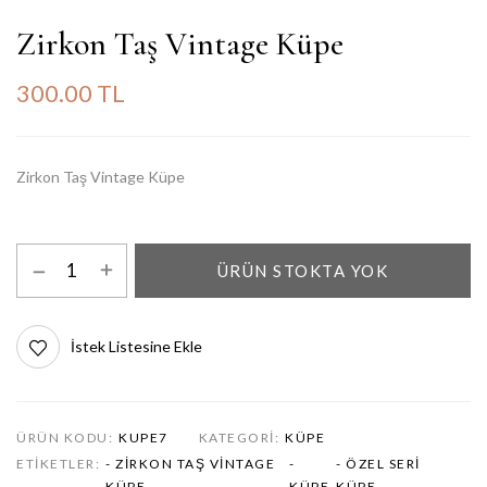
Zirkon Taş Vintage Küpe
300.00 TL
Zirkon Taş Vintage Küpe
ÜRÜN STOKTA YOK
İstek Listesine Ekle
ÜRÜN KODU:
KUPE7
KATEGORI:
KÜPE
ETIKETLER:
- ZIRKON TAŞ VINTAGE
-
- ÖZEL SERI
KÜPE
KÜPE
KÜPE