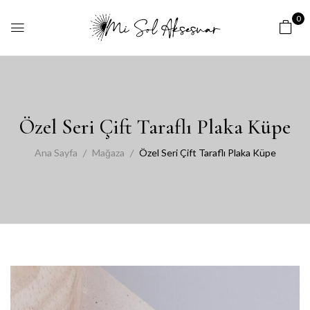
0
Özel Seri Çift Taraflı Plaka Küpe
Ana Sayfa
Mağaza
Özel Seri Çift Taraflı Plaka Küpe