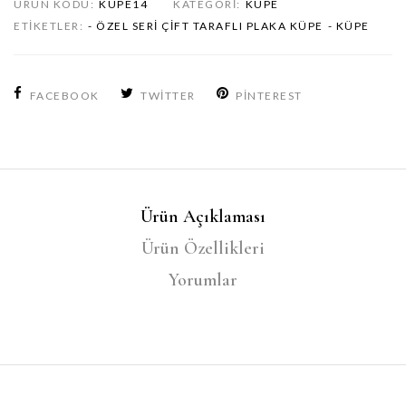
ÜRÜN KODU:
KUPE14
KATEGORI:
KÜPE
ETIKETLER:
- ÖZEL SERI ÇIFT TARAFLI PLAKA KÜPE
- KÜPE
FACEBOOK
TWITTER
PINTEREST
Ürün Açıklaması
Ürün Özellikleri
Yorumlar