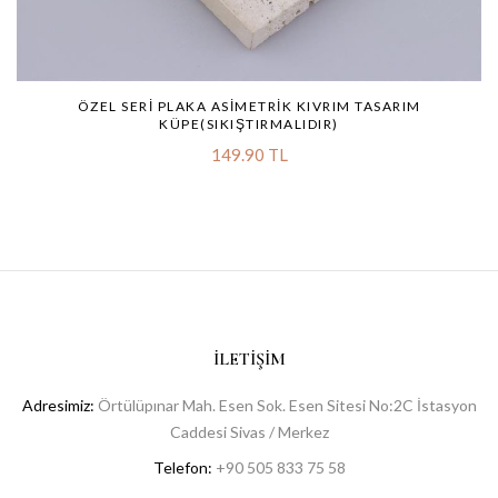
ÖZEL SERI PLAKA ASIMETRIK KIVRIM TASARIM
KÜPE(SIKIŞTIRMALIDIR)
149.90 TL
İLETIŞIM
Adresimiz:
Örtülüpınar Mah. Esen Sok. Esen Sitesi No:2C İstasyon
Caddesi Sivas / Merkez
Telefon:
+90 505 833 75 58