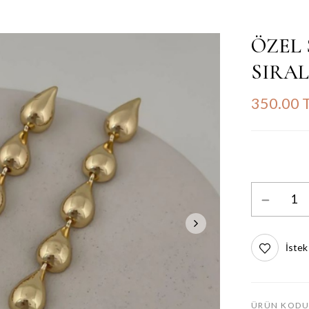
ÖZEL 
SIRAL
350.00 
İstek
ÜRÜN KODU