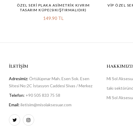
ÖZEL SERI PLAKA ASIMETRIK KIVRIM
VİP ÖZEL SE
TASARIM KÜPE(SIKIŞTIRMALIDIR)
149.90 TL
İLETIŞIM
HAKKIMIZ
Adresimiz:
Örtülüpınar Mah. Esen Sok. Esen
Mi Sol Aksesua
Sitesi No:2C İstasyon Caddesi Sivas / Merkez
takı sektöründe
Telefon:
+90 505 833 75 58
Mi Sol Aksesu
Email:
iletisim@misolaksesuar.com