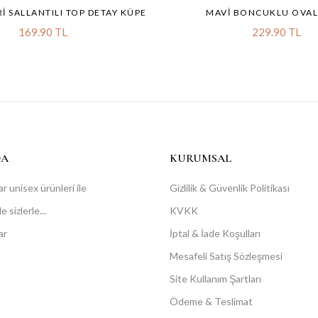
RI SALLANTILI TOP DETAY KÜPE
MAVI BONCUKLU OVAL
169.90 TL
229.90 TL
DA
KURUMSAL
r unisex ürünleri ile
Gizlilik & Güvenlik Politikası
 sizlerle...
KVKK
ar
İptal & İade Koşulları
Mesafeli Satış Sözleşmesi
Site Kullanım Şartları
Ödeme & Teslimat