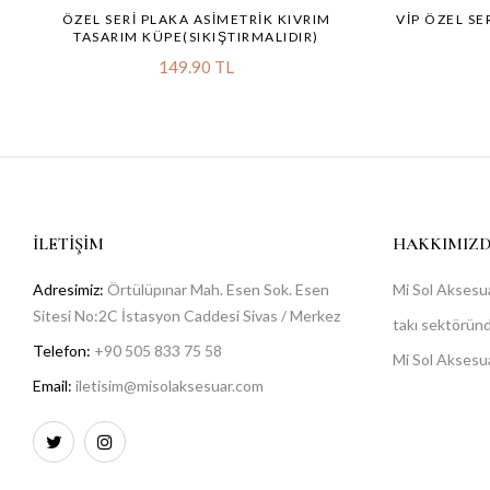
ÖZEL SERI PLAKA ASIMETRIK KIVRIM
VİP ÖZEL SE
TASARIM KÜPE(SIKIŞTIRMALIDIR)
149.90 TL
İLETIŞIM
HAKKIMIZ
Adresimiz:
Örtülüpınar Mah. Esen Sok. Esen
Mi Sol Aksesua
Sitesi No:2C İstasyon Caddesi Sivas / Merkez
takı sektöründe
Telefon:
+90 505 833 75 58
Mi Sol Aksesu
Email:
iletisim@misolaksesuar.com