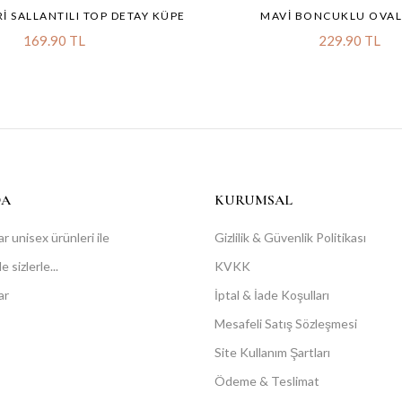
RI SALLANTILI TOP DETAY KÜPE
MAVI BONCUKLU OVAL
169.90 TL
229.90 TL
DA
KURUMSAL
r unisex ürünleri ile
Gizlilik & Güvenlik Politikası
 sizlerle...
KVKK
ar
İptal & İade Koşulları
Mesafeli Satış Sözleşmesi
Site Kullanım Şartları
Ödeme & Teslimat