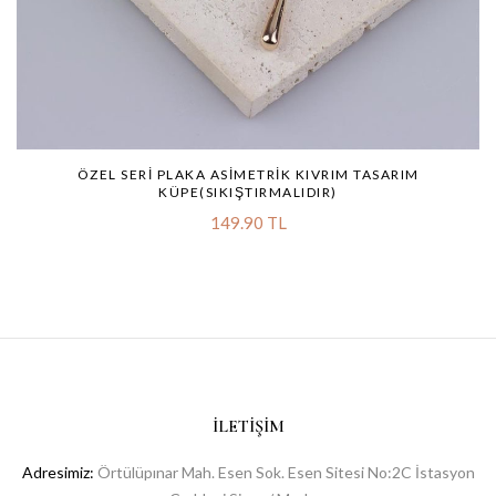
ÖZEL SERI PLAKA ASIMETRIK KIVRIM TASARIM
KÜPE(SIKIŞTIRMALIDIR)
149.90 TL
İLETIŞIM
Adresimiz:
Örtülüpınar Mah. Esen Sok. Esen Sitesi No:2C İstasyon