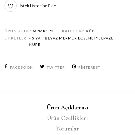
İstek Listesine Ekle
ÜRÜN KODU:
MRMRKP1
KATEGORI:
KÜPE
ETIKETLER:
- SIYAH BEYAZ MERMER DESENLI YELPAZE
KÜPE
FACEBOOK
TWITTER
PINTEREST
Ürün Açıklaması
Ürün Özellikleri
Yorumlar