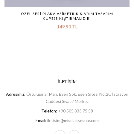
ÖZEL SERI PLAKA ASIMETRIK KIVRIM TASARIM
KÜPE(SIKIŞTIRMALIDIR)
149.90 TL
İLETIŞIM
Adresimiz:
Örtülüpınar Mah. Esen Sok. Esen Sitesi No:2C İstasyon
Caddesi Sivas / Merkez
Telefon:
+90 505 833 75 58
Email:
iletisim@misolaksesuar.com