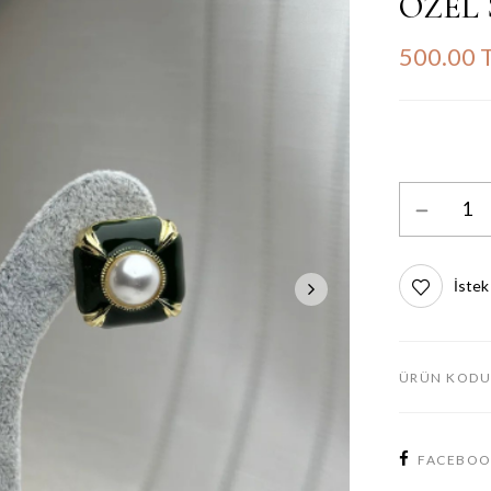
ÖZEL 
500.00 
İstek
ÜRÜN KODU
FACEBO