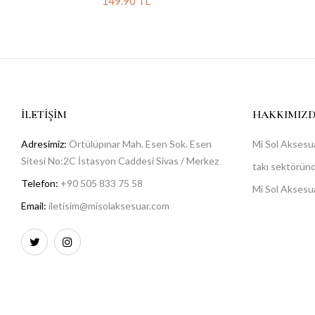
149.90 TL
İLETIŞIM
HAKKIMIZ
Adresimiz:
Örtülüpınar Mah. Esen Sok. Esen
Mi Sol Aksesua
Sitesi No:2C İstasyon Caddesi Sivas / Merkez
takı sektöründe
Telefon:
+90 505 833 75 58
Mi Sol Aksesu
Email:
iletisim@misolaksesuar.com