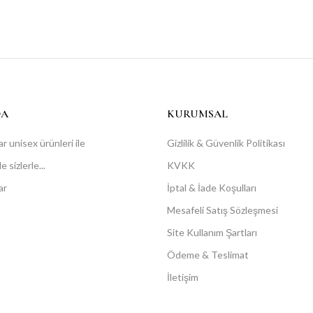
DA
KURUMSAL
r unisex ürünleri ile
Gizlilik & Güvenlik Politikası
 sizlerle...
KVKK
ar
İptal & İade Koşulları
Mesafeli Satış Sözleşmesi
Site Kullanım Şartları
Ödeme & Teslimat
İletişim