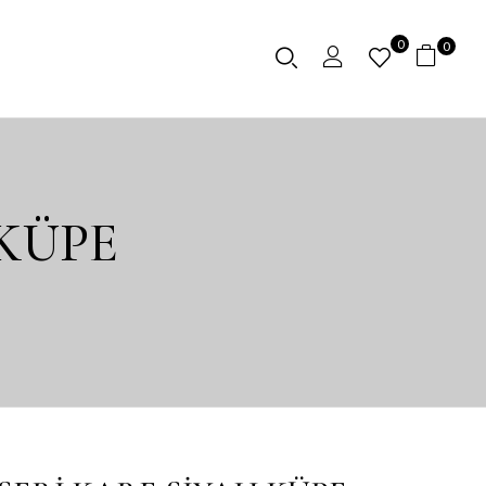
0
0
 KÜPE