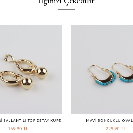
İlginizi Çekebilir
RI SALLANTILI TOP DETAY KÜPE
MAVI BONCUKLU OVAL
169.90 TL
229.90 TL